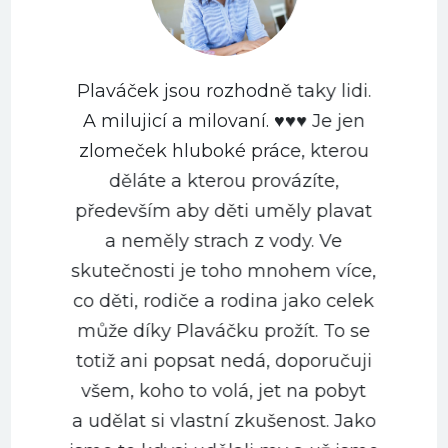
Plaváček jsou rozhodně taky lidi.
A milujicí a milovaní. ♥️♥️♥️ Je jen
zlomeček hluboké práce, kterou
děláte a kterou provázíte,
především aby děti uměly plavat
a neměly strach z vody. Ve
m
skutečnosti je toho mnohem více,
co děti, rodiče a rodina jako celek
může díky Plaváčku prožít. To se
totiž ani popsat nedá, doporučuji
všem, koho to volá, jet na pobyt
a udělat si vlastní zkušenost. Jako