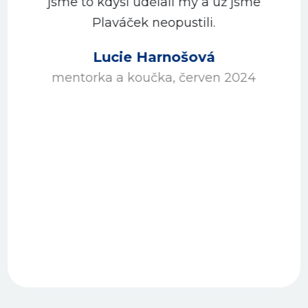
jsme to kdysi udělali my a už jsme
Plaváček neopustili.
Lucie Harnošová
mentorka a koučka, červen 2024