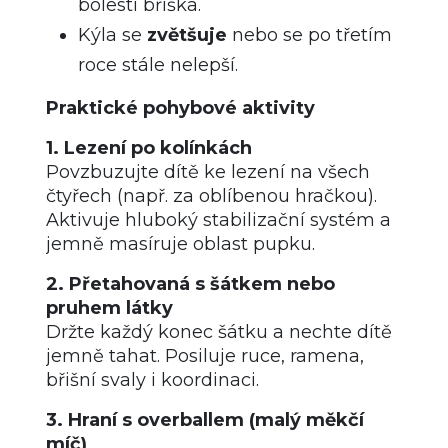
bolesti bříška.
Kýla se
zvětšuje
nebo se po třetím
roce stále nelepší.
Praktické pohybové aktivity
1. Lezení po kolínkách
Povzbuzujte dítě ke lezení na všech
čtyřech (např. za oblíbenou hračkou).
Aktivuje hluboký stabilizační systém a
jemně masíruje oblast pupku.
2. Přetahovaná s šátkem nebo
pruhem látky
Držte každý konec šátku a nechte dítě
jemně tahat. Posiluje ruce, ramena,
břišní svaly i koordinaci.
3. Hraní s overballem (malý měkčí
míč)