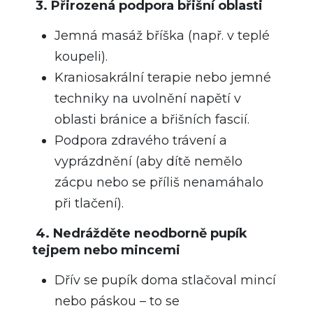
3. Přirozená podpora břišní oblasti
Jemná masáž bříška (např. v teplé
koupeli).
Kraniosakrální terapie nebo jemné
techniky na uvolnění napětí v
oblasti bránice a břišních fascií.
Podpora zdravého trávení a
vyprázdnění (aby dítě nemělo
zácpu nebo se příliš nenamáhalo
při tlačení).
4. Nedrážděte neodborně pupík
tejpem nebo mincemi
Dřív se pupík doma stlačoval mincí
nebo páskou – to se