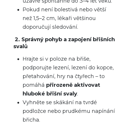
uzavře spontánně do 3–4 let věku.
Pokud není bolestivá nebo větší
než 1,5–2 cm, lékaři většinou
doporučují sledování.
2. Správný pohyb a zapojení břišních
svalů
Hrajte si v poloze na břiše,
podporujte lezení, lezení do kopce,
přetahování, hry na čtyřech – to
pomáhá
přirozeně aktivovat
hluboké břišní svaly
.
Vyhněte se skákání na tvrdé
podložce nebo prudkému napínání
břicha.