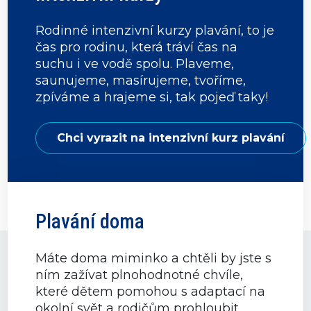
Rodinné intenzivní kurzy plavání, to je
čas pro rodinu, která tráví čas na
suchu i ve vodě spolu. Plaveme,
saunujeme, masírujeme, tvoříme,
zpíváme a hrajeme si, tak pojeď taky!
Chci vyrazit na intenzivní kurz plavání
Plavání doma
Máte doma miminko a chtěli by jste s
ním zažívat plnohodnotné chvíle,
které dětem pomohou s adaptací na
okolní svět a rodičům prohloubit