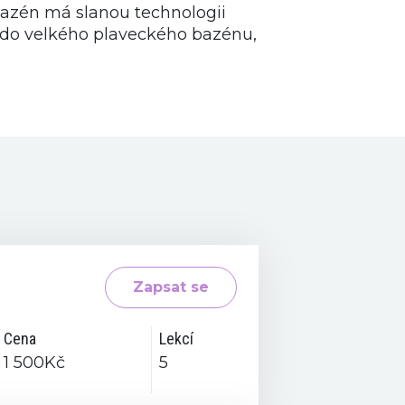
bazén má slanou technologii
iž do velkého plaveckého bazénu,
Zapsat se
Cena
Lekcí
1 500Kč
5