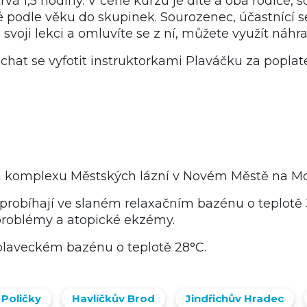
vá 1,5 hodiny. V ceně kurzu je dítě a oba rodiče,
é podle věku do skupinek. Sourozenec, účastnící s
voji lekci a omluvíte se z ní, můžete využít náhr
at se vyfotit instruktorkami Plaváčku za poplat
m komplexu Městských lázní v Novém Městě na Mo
probíhají ve slaném relaxačním bazénu o teplotě 3
í problémy a atopické ekzémy.
 plaveckém bazénu o teplotě 28°C.
 Poličky
Havlíčkův Brod
Jindřichův Hradec