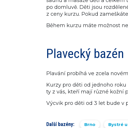
saunu a masáže dětí a celkem tr
po domluvě. Děti jsou rozdělen
z ceny kurzu. Pokud zameškáte s
Během kurzu máte možnost nech
Plavecký bazén
Plavání probíhá ve zcela nové
Kurzy pro děti od jednoho roku 
ty z vás, kteří mají různé kožn
Výcvik pro děti od 3 let bude v
Další bazény:
Brno
Bystré u