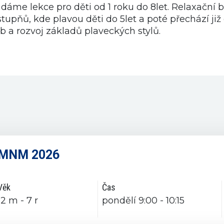
me lekce pro děti od 1 roku do 8let. Relaxační 
 stupňů, kde plavou děti do 5let a poté přechází j
b a rozvoj základů plaveckých stylů.
 NMNM 2026
Věk
Čas
12 m - 7 r
pondělí 9:00 - 10:15