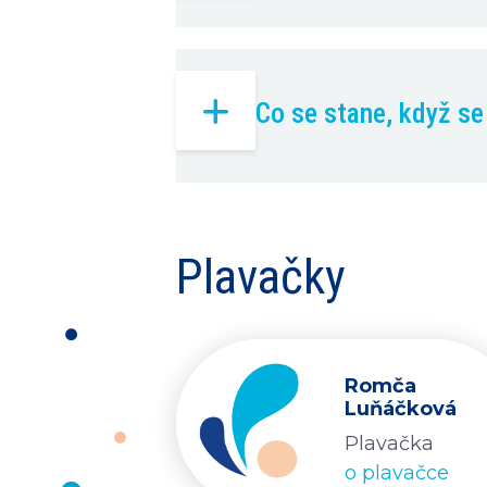
Co se stane, když s
Plavačky
Romča
Luňáčková
Plavačka
o plavačce