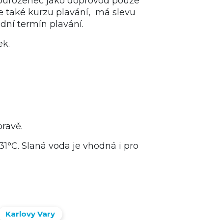
 sourozenec jako doprovod pouze
e také kurzu plavání, má slevu
adní termín plavání.
ek.
ravě.
1°C. Slaná voda je vhodná i pro
Karlovy Vary