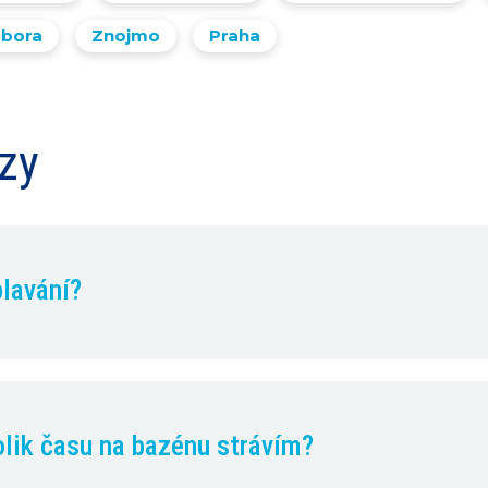
ábora
Znojmo
Praha
azy
plavání?
olik času na bazénu strávím?