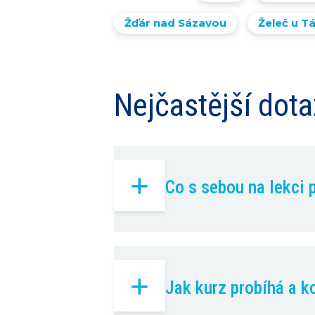
Žďár nad Sázavou
Želeč u T
Nejčastější dot
Co s sebou na lekci 
Jak kurz probíhá a k