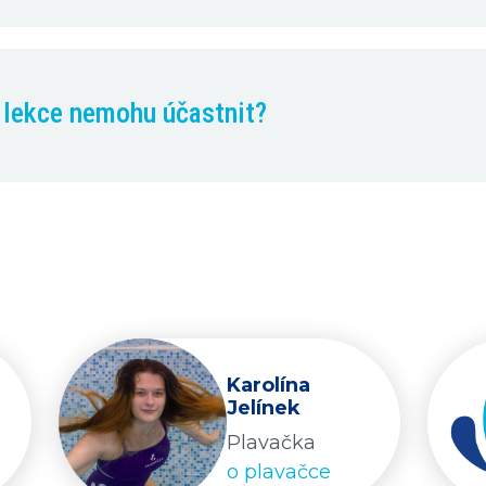
e lekce nemohu účastnit?
Karolína
Jelínek
Plavačka
o plavačce