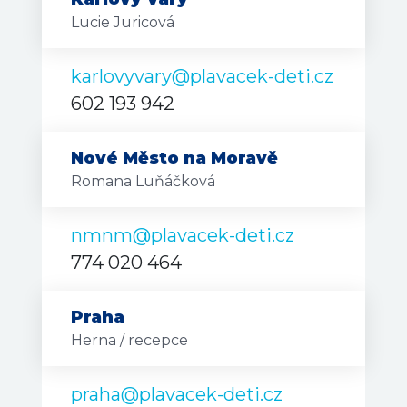
Lucie Juricová
karlovyvary@plavacek-deti.cz
602 193 942
Nové Město na Moravě
Romana Luňáčková
nmnm@plavacek-deti.cz
774 020 464
Praha
Herna / recepce
praha@plavacek-deti.cz