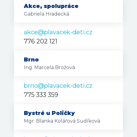
Akce, spolupráce
Gabriela Hradecká
akce@plavacek-deti.cz
776 202 121
Brno
Ing. Marcela Brožová
brno@plavacek-deti.cz
775 333 359
Bystré u Poličky
Mgr. Blanka Kolářová Sudíková