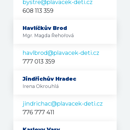
bystre@plavacek-deti.cz
608 113 359
Havlíčkův Brod
Mgr. Magda Řehořová
havlbrod@plavacek-deti.cz
777 013 359
Jindřichův Hradec
Irena Okrouhlá
jindrichac@plavacek-deti.cz
776 777 411
Karlovy Vary