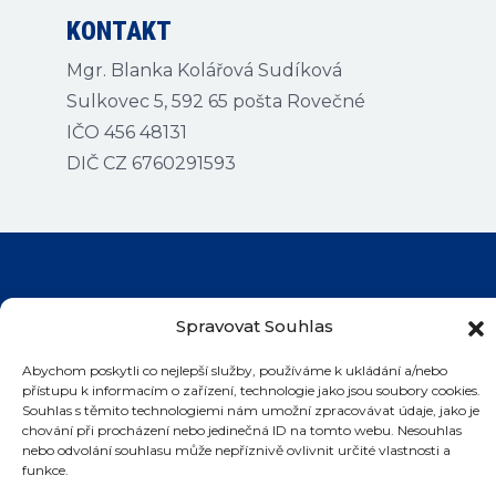
KONTAKT
Mgr. Blanka Kolářová Sudíková
Sulkovec 5, 592 65 pošta Rovečné
IČO 456 48131
DIČ CZ 6760291593
Spravovat Souhlas
Kontakty na bazény
Abychom poskytli co nejlepší služby, používáme k ukládání a/nebo
přístupu k informacím o zařízení, technologie jako jsou soubory cookies.
Souhlas s těmito technologiemi nám umožní zpracovávat údaje, jako je
chování při procházení nebo jedinečná ID na tomto webu. Nesouhlas
©
2026 Plaváček
nebo odvolání souhlasu může nepříznivě ovlivnit určité vlastnosti a
funkce.