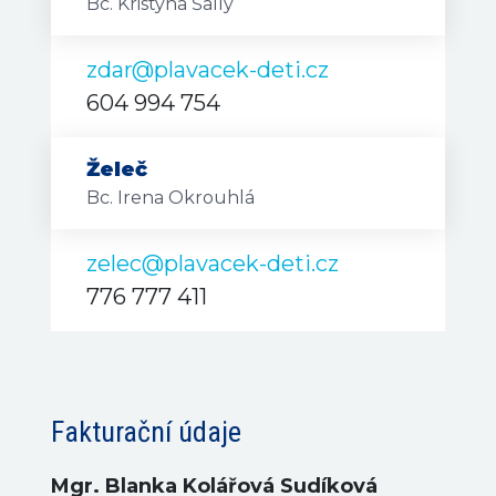
Bc. Kristýna Šally
zdar@plavacek-deti.cz
604 994 754
Želeč
Bc. Irena Okrouhlá
zelec@plavacek-deti.cz
776 777 411
Fakturační údaje
Mgr. Blanka Kolářová Sudíková