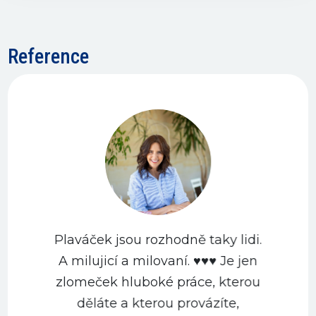
Reference
Plaváček jsou rozhodně taky lidi.
A milujicí a milovaní. ♥️♥️♥️ Je jen
zlomeček hluboké práce, kterou
děláte a kterou provázíte,