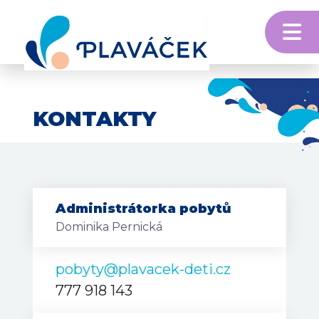
M
Skip to content
KONTAKTY
Administrátorka pobytů
Dominika Pernická
pobyty@plavacek-deti.cz
777 918 143