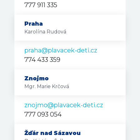
777 911 335
Praha
Karolína Rudová
praha@plavacek-deti.cz
774 433 359
Znojmo
Mgr. Marie Krčová
znojmo@plavacek-deti.cz
777 093 054
Žďár nad Sázavou