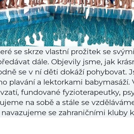
eré se skrze vlastní prožitek se svý
edávat dále. Objevily jsme, jak krás
odně se v ní děti dokáží pohybovat. 
ho plavání a lektorkami babymasáží.
 vzatí, fundované fyzioterapeutky, psy
ujeme na sobě a stále se vzdělávám
 navazujeme se zahraničními kluby 