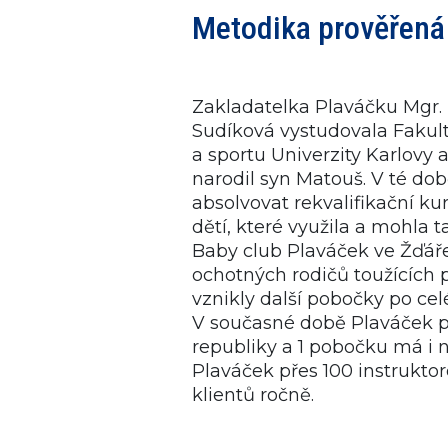
Metodika prověřená 
Zakladatelka Plaváčku Mgr.
Sudíková vystudovala Fakul
a sportu Univerzity Karlovy a
narodil syn Matouš. V té dob
absolvovat rekvalifikační kur
dětí, které využila a mohla t
Baby club Plaváček ve Žďář
ochotných rodičů toužících p
vznikly další pobočky po cel
V současné době Plaváček p
republiky a 1 pobočku má i
Plaváček přes 100 instrukto
klientů ročně.