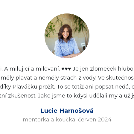
. A milujicí a milovaní. ♥️♥️♥️ Je jen zlomeček hlub
uměly plavat a neměly strach z vody. Ve skutečnost
íky Plaváčku prožít. To se totiž ani popsat nedá, 
stní zkušenost. Jako jsme to kdysi udělali my a už 
Lucie Harnošová
mentorka a koučka, červen 2024