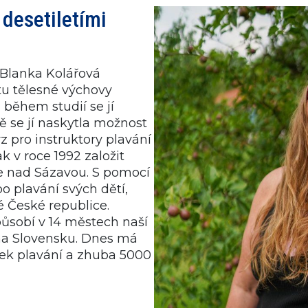
desetiletími
 Blanka Kolářová
tu tělesné výchovy
 během studií se jí
ě se jí naskytla možnost
z pro instruktory plavání
ak v roce 1992 založit
e nad Sázavou. S pomocí
o plavání svých dětí,
é České republice.
ůsobí v 14 městech naší
 na Slovensku. Dnes má
rek plavání a zhuba 5000