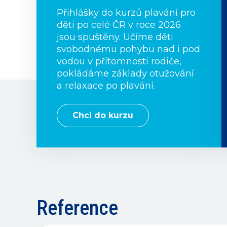
Přihlášky do kurzů plavání pro
děti po celé ČR v roce 2026
jsou spuštěny. Učíme děti
svobodnému pohybu nad i pod
vodou v přítomnosti rodiče,
pokládáme základy otužování
a relaxace po plavání.
Chci do kurzu
Reference