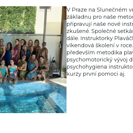
V Praze na Slunečném 
základnu pro naše metod
připravují naše nové inst
zkušené. Společné setkán
dále. Instruktorky Plavá
víkendová školení v roce
především metodika plav
psychomotorický vývoj dí
psychohygiena instruktor
kurzy první pomoci aj.