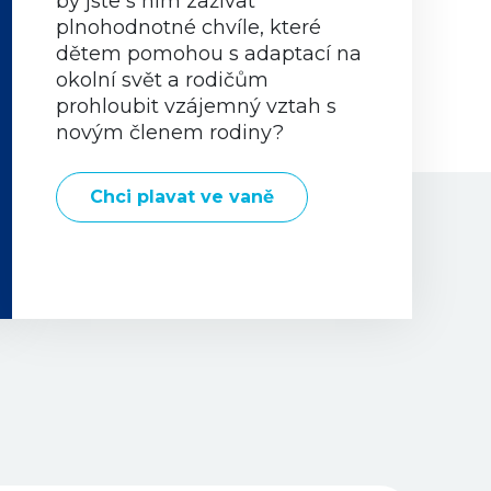
by jste s ním zažívat
plnohodnotné chvíle, které
dětem pomohou s adaptací na
okolní svět a rodičům
prohloubit vzájemný vztah s
novým členem rodiny?
Chci plavat ve vaně