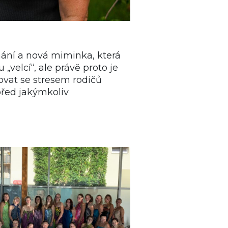
nání a nová miminka, která
„velcí“, ale právě proto je
covat se stresem rodičů
před jakýmkoliv