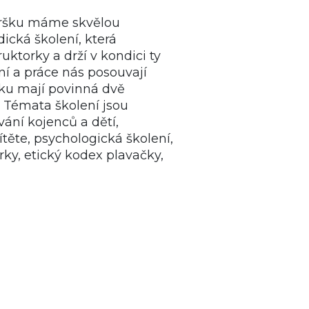
vršku máme skvělou
ická školení, která
ruktorky a drží v kondici ty
í a práce nás posouvají
čku mají povinná dvě
. Témata školení jsou
ání kojenců a dětí,
těte, psychologická školení,
ky, etický kodex plavačky,