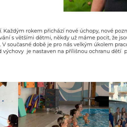
jí. Každým rokem přichází nové úchopy, nové poz
avání s většími dětmi, někdy už máme pocit, že jsou 
 si. V současné době je pro nás velkým úkolem pra
nd výchovy je nastaven na přílišnou ochranu dětí 