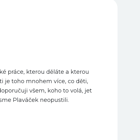
oké práce, kterou děláte a kterou
J
i je toho mnohem více, co děti,
doporučuji všem, koho to volá, jet
jsme Plaváček neopustili.