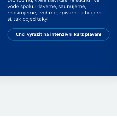
pro rodinu, která tráví čas na suchu i ve
vodě spolu. Plaveme, saunujeme,
masírujeme, tvoříme, zpíváme a hrajeme
si, tak pojeď taky!
Chci vyrazit na intenzivní kurz plavání