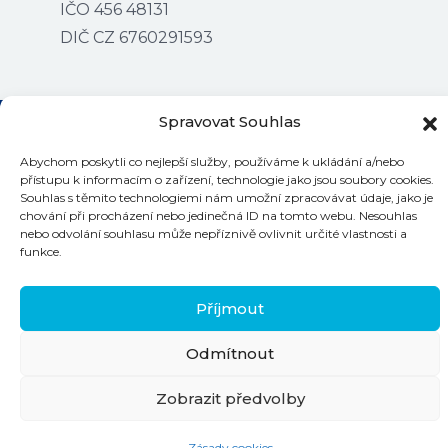
IČO 456 48131
DIČ CZ 6760291593
Spravovat Souhlas
Abychom poskytli co nejlepší služby, používáme k ukládání a/nebo
přístupu k informacím o zařízení, technologie jako jsou soubory cookies.
Kontakty na bazény
Souhlas s těmito technologiemi nám umožní zpracovávat údaje, jako je
chování při procházení nebo jedinečná ID na tomto webu. Nesouhlas
nebo odvolání souhlasu může nepříznivě ovlivnit určité vlastnosti a
funkce.
©
2026 Plaváček
Příjmout
Odmítnout
Zobrazit předvolby
Zásady cookies