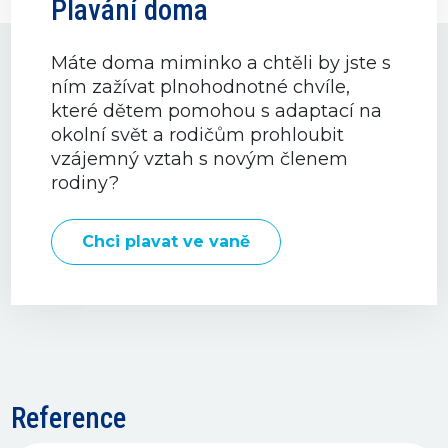
Plavání doma
Máte doma miminko a chtěli by jste s
ním zažívat plnohodnotné chvíle,
které dětem pomohou s adaptací na
okolní svět a rodičům prohloubit
vzájemný vztah s novým členem
rodiny?
Chci plavat ve vaně
Reference