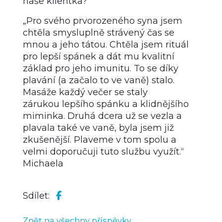
naše klientka?
„Pro svého prvorozeného syna jsem
chtěla smysluplně strávený čas se
mnou a jeho tátou. Chtěla jsem rituál
pro lepší spánek a dát mu kvalitní
základ pro jeho imunitu. To se díky
plavání (a začalo to ve vaně) stalo.
Masáže každý večer se staly
zárukou lepšího spánku a klidnějšího
miminka. Druhá dcera už se vezla a
plavala také ve vaně, byla jsem již
zkušenější. Plaveme v tom spolu a
velmi doporučuji tuto službu využít.“
Michaela
Sdílet:
Zpět na všechny příspěvky