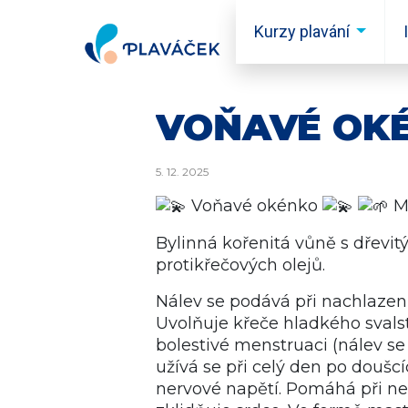
Skip to content
Kurzy plavání
VOŇAVÉ OK
5. 12. 2025
Voňavé okénko
Ma
Bylinná kořenitá vůně s dřevi
protikřečových olejů.
Nálev se podává při nachlazen
Uvolňuje křeče hladkého svalst
bolestivé menstruaci (nálev se
užívá se při celý den po doušcíc
nervové napětí. Pomáhá při ne