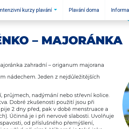
Intenzivní kurzy plavání
Plavání doma
Inform
ÉNKO – MAJORÁNKA
joránka zahradní – origanum majorana
tým nádechem. Jeden z nejdůležitějších
í, průjmech, nadýmání nebo střevní kolice.
va. Dobré zkušenosti použití jsou při
 pije 2 dny před, pak v době menstruace a
h). Účinná je i při nervové slabosti. Uvolňuje
spavosti, od příslušného přemýšlení,