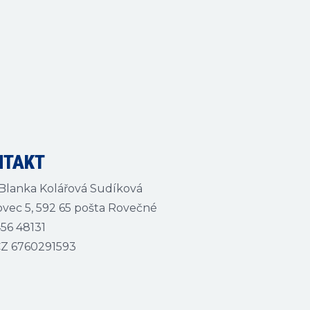
NTAKT
Blanka Kolářová Sudíková
vec 5, 592 65 pošta Rovečné
56 48131
CZ 6760291593