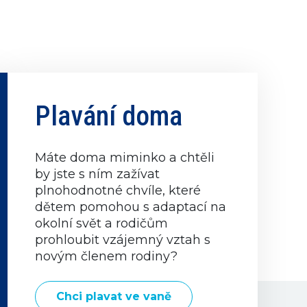
Plavání doma
Máte doma miminko a chtěli
by jste s ním zažívat
plnohodnotné chvíle, které
dětem pomohou s adaptací na
okolní svět a rodičům
prohloubit vzájemný vztah s
novým členem rodiny?
Chci plavat ve vaně