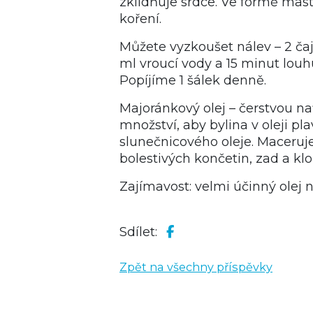
zklidňuje srdce. Ve formě masti
koření.
Můžete vyzkoušet nálev – 2 ča
ml vroucí vody a 15 minut lou
Popíjíme 1 šálek denně.
Majoránkový olej – čerstvou n
množství, aby bylina v oleji pl
slunečnicového oleje. Maceru
bolestivých končetin, zad a kl
Zajímavost: velmi účinný olej 
Sdílet:
Zpět na všechny příspěvky