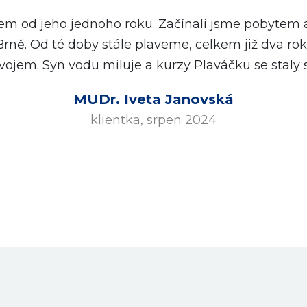
. A milujicí a milovaní. ♥️♥️♥️ Je jen zlomeček hlub
uměly plavat a neměly strach z vody. Ve skutečnost
íky Plaváčku prožít. To se totiž ani popsat nedá, 
stní zkušenost. Jako jsme to kdysi udělali my a už 
Lucie Harnošová
mentorka a koučka, červen 2024