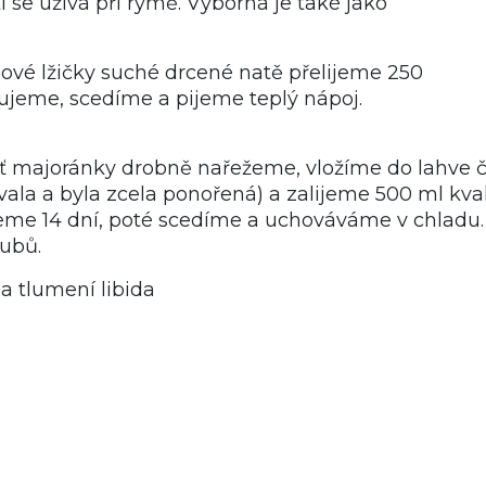
 se užívá při rýmě. Výborná je také jako
jové lžičky suché drcené natě přelijeme 250
hujeme, scedíme a pijeme teplý nápoj.
ať majoránky drobně nařežeme, vložíme do lahve č
avala a byla zcela ponořená) a zalijeme 500 ml kval
jeme 14 dní, poté scedíme a uchováváme v chladu
oubů.
na tlumení libida