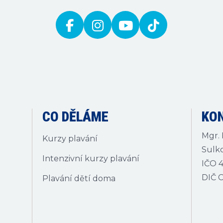
CO DĚLÁME
KO
Mgr. 
Kurzy plavání
Sulko
Intenzivní kurzy plavání
IČO 4
DIČ 
Plavání dětí doma