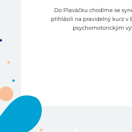
Plaváček jsou rozhodně taky lidi
ho
provázíte, především aby děti 
rodiče a rodina jako celek může d
na pobyt a udělat si vla
…