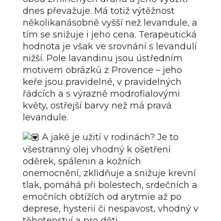
dnes převažuje. Má totiž výtěžnost
několikanásobně vyšší než levandule, a
tím se snižuje i jeho cena. Terapeutická
hodnota je však ve srovnání s levandulí
nižší. Pole lavandinu jsou ústředním
motivem obrázků z Provence – jeho
keře jsou pravidelné, v pravidelných
řádcích a s výrazně modrofialovými
květy, ostřejší barvy než má pravá
levandule.
A jaké je užití v rodinách? Je to
všestranný olej vhodný k ošetření
oděrek, spálenin a kožních
onemocnění, zklidňuje a snižuje krevní
tlak, pomáhá při bolestech, srdečních a
emočních obtížích od arytmie až po
deprese, hysterii či nespavost, vhodný v
těhotenství a pro děti.