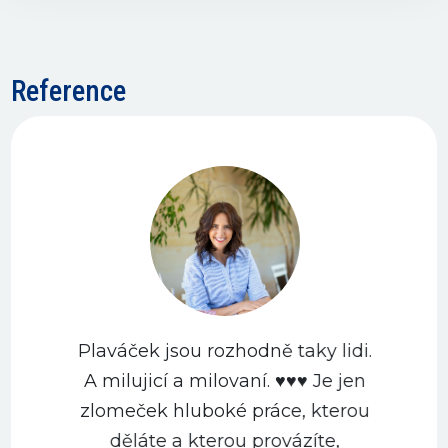
Reference
Plaváček jsou rozhodně taky lidi.
A milujicí a milovaní. ♥️♥️♥️ Je jen
zlomeček hluboké práce, kterou
děláte a kterou provázíte,