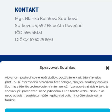
KONTAKT
Mgr. Blanka Kolářová Sudíková
Sulkovec 5, 592 65 pošta Rovečné
IČO 456 48131
DIČ CZ 6760291593
Spravovat Souhlas
Kontakty na bazény
Abychom poskytli co nejlepší služby, používáme k ukládání a/nebo
přístupu k informacím o zařízení, technologie jako jsou soubory cookies.
Souhlas s těmito technologiemi nám umožní zpracovávat údaje, jako je
chování při procházení nebo jedinečná ID na tomto webu. Nesouhlas
nebo odvolání souhlasu může nepříznivě ovlivnit určité vlastnosti a
funkce.
©
2026 Plaváček