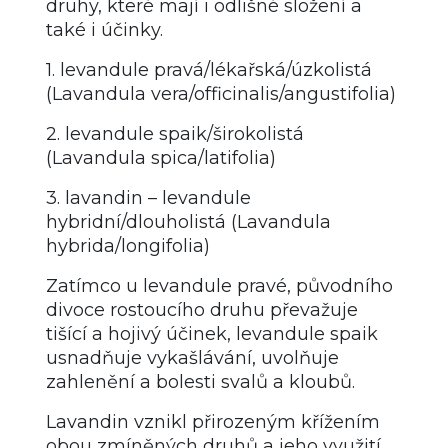
druhy, které mají i odlišné složení a
také i účinky.
1. levandule pravá/lékařská/úzkolistá
(Lavandula vera/officinalis/angustifolia)
2. levandule spaik/širokolistá
(Lavandula spica/latifolia)
3. lavandin – levandule
hybridní/dlouholistá (Lavandula
hybrida/longifolia)
Zatímco u levandule pravé, původního
divoce rostoucího druhu převažuje
tišící a hojivý účinek, levandule spaik
usnadňuje vykašlávání, uvolňuje
zahlenění a bolesti svalů a kloubů.
Lavandin vznikl přirozeným křížením
obou zmíněných druhů a jeho využití