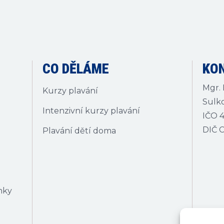
CO DĚLÁME
KO
Mgr. 
Kurzy plavání
Sulko
Intenzivní kurzy plavání
IČO 4
DIČ 
Plavání dětí doma
nky