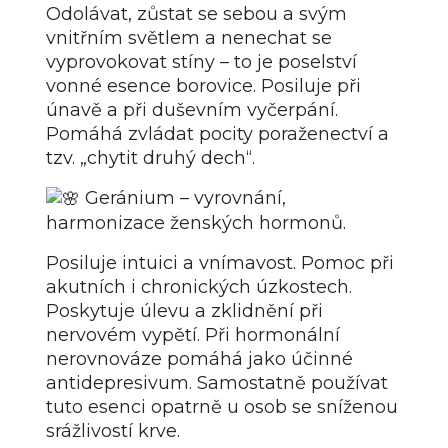
Odolávat, zůstat se sebou a svým
vnitřním světlem a nenechat se
vyprovokovat stíny – to je poselství
vonné esence borovice. Posiluje při
únavě a při duševním vyčerpání.
Pomáhá zvládat pocity poraženectví a
tzv. „chytit druhý dech“.
Geránium – vyrovnání,
harmonizace ženských hormonů.
Posiluje intuici a vnímavost. Pomoc při
akutních i chronických úzkostech.
Poskytuje úlevu a zklidnění při
nervovém vypětí. Při hormonální
nerovnováze pomáhá jako účinné
antidepresivum. Samostatně používat
tuto esenci opatrně u osob se sníženou
srážlivostí krve.