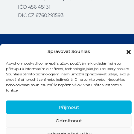
IČO 456 48131
DIČ CZ 6760291593
Spravovat Souhlas
Kontakty na bazény
Abychom poskytli co nejlepší služby, používáme k ukládání a/nebo
přístupu k informacím o zařízení, technologie jako jsou soubory cookies.
Souhlas s těmito technologiemi nám umožní zpracovávat údaje, jako je
chování při procházení nebo jedinečná ID na tomto webu. Nesouhlas
nebo odvolání souhlasu může nepříznivě ovlivnit určité vlastnosti a
©
2026 Plaváček
funkce.
Příjmout
Odmítnout