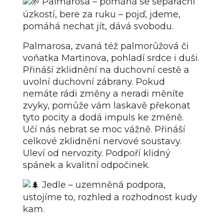
Palmarosa – pomáhá se separační
úzkostí, bere za ruku – pojď, jdeme,
pomáhá nechat jít, dává svobodu.
Palmarosa, zvaná též palmorůžová či
voňatka Martinova, pohladí srdce i duši.
Přináší zklidnění na duchovní cestě a
uvolní duchovní zábrany. Pokud
nemáte rádi změny a neradi měníte
zvyky, pomůže vám laskavě překonat
tyto pocity a dodá impuls ke změně.
Učí nás nebrat se moc vážně. Přináší
celkové zklidnění nervové soustavy.
Uleví od nervozity. Podpoří klidný
spánek a kvalitní odpočinek.
Jedle – uzemněná podpora,
ustojíme to, rozhled a rozhodnost kudy
kam.