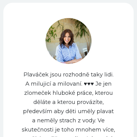
Plaváček jsou rozhodně taky lidi.
A milujicí a milovaní. ♥️♥️♥️ Je jen
zlomeček hluboké práce, kterou
děláte a kterou provázíte,
především aby děti uměly plavat
a neměly strach z vody. Ve
m
skutečnosti je toho mnohem více,