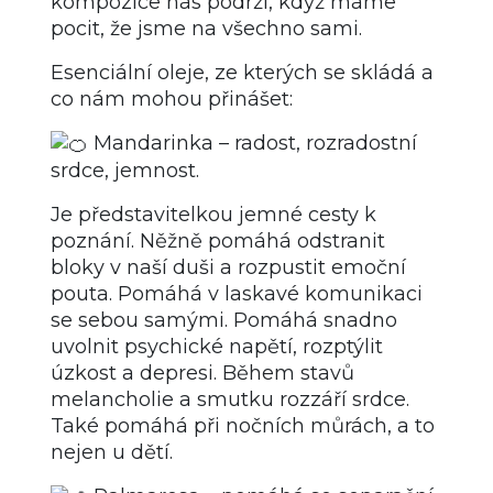
kompozice nás podrží, když máme
pocit, že jsme na všechno sami.
Esenciální oleje, ze kterých se skládá a
co nám mohou přinášet:
Mandarinka – radost, rozradostní
srdce, jemnost.
Je představitelkou jemné cesty k
poznání. Něžně pomáhá odstranit
bloky v naší duši a rozpustit emoční
pouta. Pomáhá v laskavé komunikaci
se sebou samými. Pomáhá snadno
uvolnit psychické napětí, rozptýlit
úzkost a depresi. Během stavů
melancholie a smutku rozzáří srdce.
Také pomáhá při nočních můrách, a to
nejen u dětí.