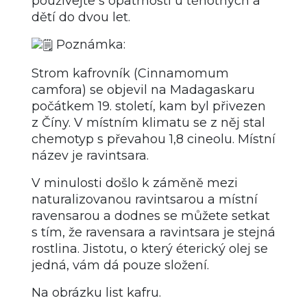
používejte s opatrností u těhotných a
dětí do dvou let.
Poznámka:
Strom kafrovník (Cinnamomum
camfora) se objevil na Madagaskaru
počátkem 19. století, kam byl přivezen
z Číny. V místním klimatu se z něj stal
chemotyp s převahou 1,8 cineolu. Místní
název je ravintsara.
V minulosti došlo k záměně mezi
naturalizovanou ravintsarou a místní
ravensarou a dodnes se můžete setkat
s tím, že ravensara a ravintsara je stejná
rostlina. Jistotu, o který éterický olej se
jedná, vám dá pouze složení.
Na obrázku list kafru.