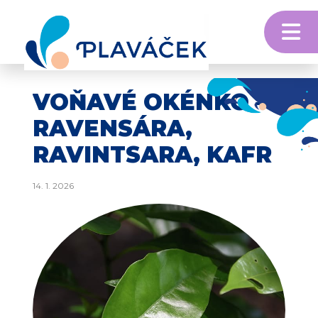
M
Skip to content
VOŇAVÉ OKÉNKO –
RAVENSÁRA,
RAVINTSARA, KAFR
14. 1. 2026