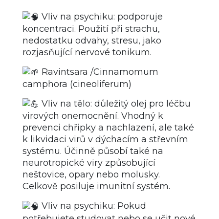
Vliv na psychiku: podporuje
koncentraci. Použití při strachu,
nedostatku odvahy, stresu, jako
rozjasňující nervové tonikum.
Ravintsara /Cinnamomum
camphora (cineoliferum)
Vliv na tělo: důležitý olej pro léčbu
virových onemocnění. Vhodný k
prevenci chřipky a nachlazení, ale také
k likvidaci virů v dýchacím a střevním
systému. Účinně působí také na
neurotropické viry způsobující
neštovice, opary nebo molusky.
Celkově posiluje imunitní systém.
Vliv na psychiku: Pokud
potřebujete studovat nebo se učit nové