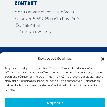
KONTAKT
Mgr. Blanka Kolářová Sudíková
Sulkovec 5, 592 65 pošta Rovečné
IČO 456 48131
DIČ CZ 6760291593
Spravovat Souhlas
Kontakty na bazény
Abychom poskytli co nejlepší služby, používáme k ukládání a/nebo
přístupu k informacím o zařízení, technologie jako jsou soubory cookies.
Souhlas s těmito technologiemi nám umožní zpracovávat údaje, jako je
chování při procházení nebo jedinečná ID na tomto webu. Nesouhlas
nebo odvolání souhlasu může nepříznivě ovlivnit určité vlastnosti a
funkce.
©
2026 Plaváček
Příjmout