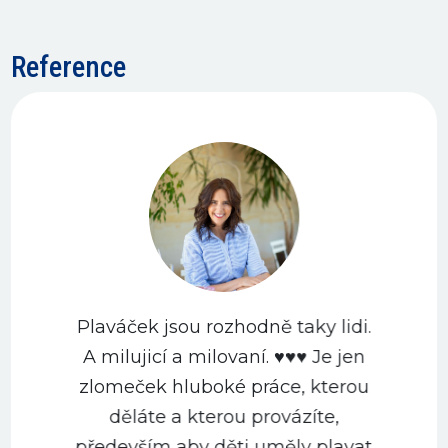
Reference
Plaváček jsou rozhodně taky lidi.
A milujicí a milovaní. ♥️♥️♥️ Je jen
zlomeček hluboké práce, kterou
děláte a kterou provázíte,
především aby děti uměly plavat