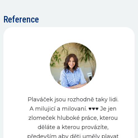
Reference
Plaváček jsou rozhodně taky lidi.
A milujicí a milovaní. ♥️♥️♥️ Je jen
zlomeček hluboké práce, kterou
děláte a kterou provázíte,
především aby děti uměly plavat