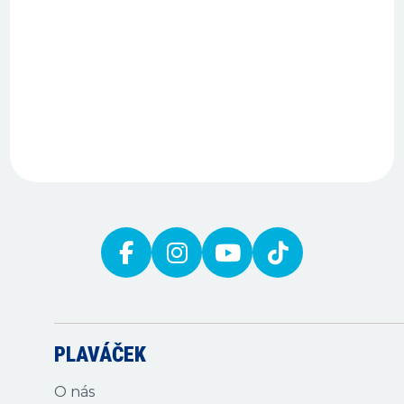
…
PLAVÁČEK
O nás