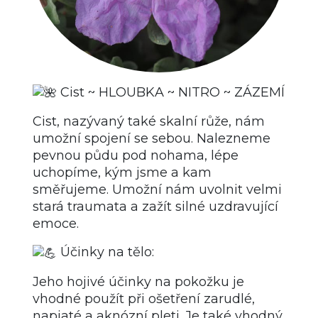
Cist ~ HLOUBKA ~ NITRO ~ ZÁZEMÍ
Cist, nazývaný také skalní růže, nám
umožní spojení se sebou. Nalezneme
pevnou půdu pod nohama, lépe
uchopíme, kým jsme a kam
směřujeme. Umožní nám uvolnit velmi
stará traumata a zažít silné uzdravující
emoce.
Účinky na tělo:
Jeho hojivé účinky na pokožku je
vhodné použít při ošetření zarudlé,
napjaté a aknózní pleti. Je také vhodný