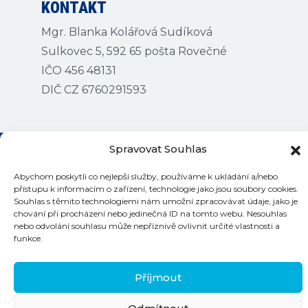
KONTAKT
Mgr. Blanka Kolářová Sudíková
Sulkovec 5, 592 65 pošta Rovečné
IČO 456 48131
DIČ CZ 6760291593
Spravovat Souhlas
Abychom poskytli co nejlepší služby, používáme k ukládání a/nebo
přístupu k informacím o zařízení, technologie jako jsou soubory cookies.
Kontakty na bazény
Souhlas s těmito technologiemi nám umožní zpracovávat údaje, jako je
chování při procházení nebo jedinečná ID na tomto webu. Nesouhlas
nebo odvolání souhlasu může nepříznivě ovlivnit určité vlastnosti a
funkce.
©
2026 Plaváček
Příjmout