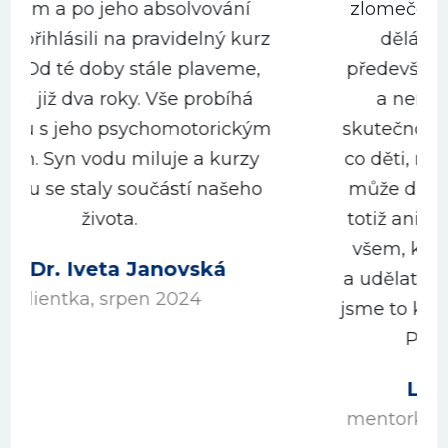
zlomeček hluboké práce, kterou
z
děláte a kterou provázíte,
především aby děti uměly plavat
a neměly strach z vody. Ve
m
skutečnosti je toho mnohem více,
co děti, rodiče a rodina jako celek
může díky Plaváčku prožít. To se
totiž ani popsat nedá, doporučuji
všem, koho to volá, jet na pobyt
a udělat si vlastní zkušenost. Jako
jsme to kdysi udělali my a už jsme
Plaváček neopustili.
Lucie Harnošová
mentorka a koučka, červen 2024