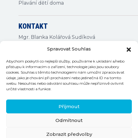
Plavání dětí doma
KONTAKT
Mgr. Blanka Kolářová Sudíková
Sulkovec 5, 592 65 pošta Rovečné
Spravovat Souhlas
IČO 456 48131
Abychom poskytli co nejlepší služby, používáme k ukládání a/nebo
DIČ CZ 6760291593
přístupu k informacím o zařízení, technologie jako jsou soubory
cookies. Souhlas s těmito technologiemi nám umožní zpracovávat
údaje, jako je chování při procházení nebo jedinečná ID na tomto
webu. Nesouhlas nebo odvolání souhlasu může nepříznivě ovlivnit
určité vlastnosti a funkce.
Příjmout
Kontakty na bazény
Odmítnout
Zobrazit předvolby
©
2026 Plaváček