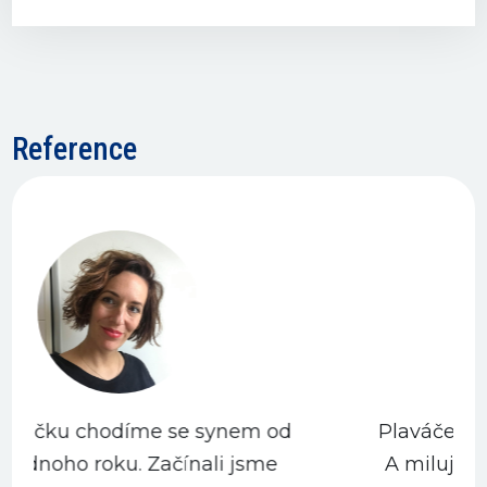
Reference
d
Plaváček jsou rozhodně taky lidi.
A milujicí a milovaní. ♥️♥️♥️ Je jen