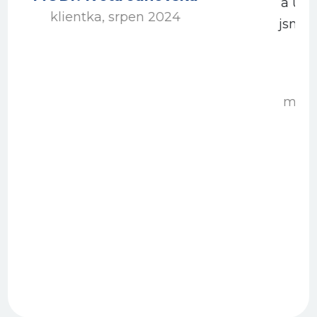
a udělat si vlastní zkušenost. Jako
jsme to kdysi udělali my a už jsme
Plaváček neopustili.
Lucie Harnošová
mentorka a koučka, červen 2024