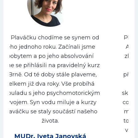
Plaváček jsou rozhodně taky lidi.
A milujicí a milovaní. ♥️♥️♥️ Je jen
zlomeček hluboké práce, kterou
z
děláte a kterou provázíte,
především aby děti uměly plavat
a neměly strach z vody. Ve
m
skutečnosti je toho mnohem více,
co děti, rodiče a rodina jako celek
může díky Plaváčku prožít. To se
totiž ani popsat nedá, doporučuji
všem, koho to volá, jet na pobyt