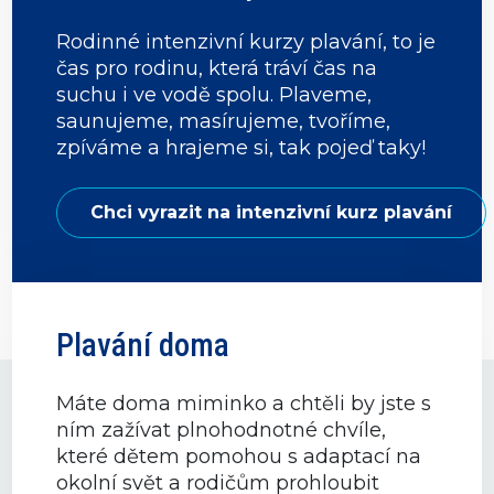
Rodinné intenzivní kurzy plavání, to je
čas pro rodinu, která tráví čas na
suchu i ve vodě spolu. Plaveme,
saunujeme, masírujeme, tvoříme,
zpíváme a hrajeme si, tak pojeď taky!
Chci vyrazit na intenzivní kurz plavání
Plavání doma
Máte doma miminko a chtěli by jste s
ním zažívat plnohodnotné chvíle,
které dětem pomohou s adaptací na
okolní svět a rodičům prohloubit